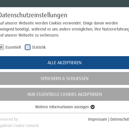
Datenschutzeinstellungen
Auf unserer Webseite werden Cookies verwendet. Einige davon werden
zwingend benötigt, während es uns andere ermöglichen, Ihre Nutzererfahrun
auf unserer Webseite zu verbessern.
Essentiell
Statistik
ALLE AKZEPTIEREN
SPEICHERN & SCHLIESSEN
NUR ESSENTIELLE COOKIES AKZEPTIEREN
NWEISE
Weitere Informationen anzeigen
Essentiell
Essentielle Cookies werden für grundlegende Funktionen der Webseite
Powered by
Impressum
|
Datenschut
benötigt. Dadurch ist gewährleistet, dass die Webseite einwandfrei
galinski Cookie Consent