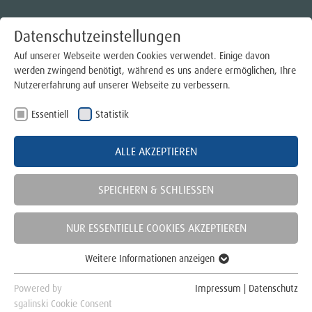
Datenschutzeinstellungen
Auf unserer Webseite werden Cookies verwendet. Einige davon
werden zwingend benötigt, während es uns andere ermöglichen, Ihre
Für Bauherren
Nutzererfahrung auf unserer Webseite zu verbessern.
Essentiell
Statistik
Für Energieverbraucher
EEG-/ KWK-ANLAGEN
ALLE AKZEPTIEREN
Für Einspeiser
EEG-/ KWK-Anlagen
SPEICHERN & SCHLIESSEN
Strom- und Gasspeicher
NUR ESSENTIELLE COOKIES AKZEPTIEREN
Bio-Erdgas
Weitere Informationen anzeigen
Essentiell
Für unsere Partner
Essentielle Cookies werden für grundlegende Funktionen der
Powered by
Impressum
|
Datenschutz
Webseite benötigt. Dadurch ist gewährleistet, dass die Webseite
sgalinski Cookie Consent