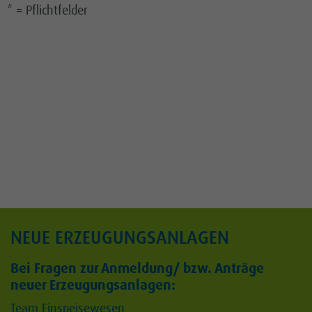
* = Pflichtfelder
Repeat
E-Mail
NEUE ERZEUGUNGSANLAGEN
Bei Fragen zur Anmeldung/ bzw. Anträge
neuer Erzeugungsanlagen:
Team Einspeisewesen